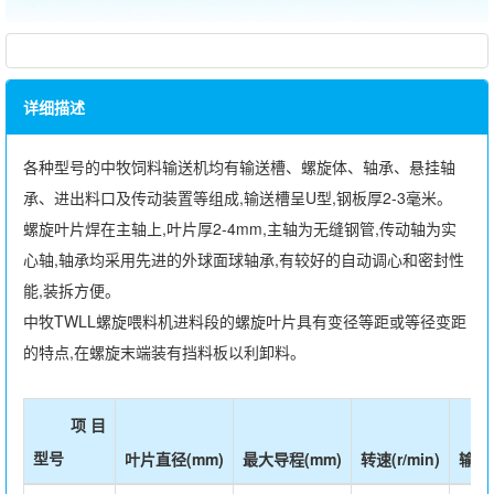
详细描述
各种型号的
中牧
饲料输送机均有输送槽、螺旋体、轴承、悬挂轴
承、进出料口及传动装置等组成,输送槽呈U型,钢板厚2-3毫米。
螺旋叶片焊在主轴上,叶片厚2-4mm,主轴为无缝钢管,传动轴为实
心轴,轴承均采用先进的外球面球轴承,有较好的自动调心和密封性
能,装拆方便。
中牧TWLL螺旋喂料机进料段的螺旋叶片具有变径等距或等径变距
的特点,在螺旋末端装有挡料板以利卸料。
项 目
型号
叶片直径(mm)
最大导程(mm)
转速(r/min)
输送量