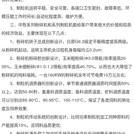
3、制粒机运转平稳、安全可靠、各接口卫生密封、故障率低、环
模压辊工作时间长;自动化程度高、维护方便。
三、中牧系列粉碎机和系列制粒机能给客户带来很大的价值和较高
的经济效益，主要体现在以下几点：
1、粉碎机转子总成创新设计，比原G6.3级定平衡精度提高两级。
从粉碎机起动，运转主停机全过程机身振幅均≦0.2um;
2、粉碎机粉碎腔创新设计，玉米粗粉碎(Ф3.0筛板)效率提高20-
30%，玉米细粉碎(Ф1.0-1.2筛板)效率提高40-70%，从而也大大降低了
粉碎机的吨料电耗。一台160KW的粉碎机全年可节电费10万元左右;
3、制粒机调质器的创新设计，单节普通调质器调质时间提高50%
以上，达到50-80秒，畜禽料调质温度、鱼料调质温度、虾料调质温度
可以分别达85-90℃、90-95℃、100-110℃，保证了各类饲料的熟化
度及饲养效果;
4、制粒机传动系统的创新设计，比同功率制粒机加工同种原料的
产能提高15%，且饲料品质更优;
5、粉碎机满负荷工作自控系统及轴承温升自动报警系统的设计，