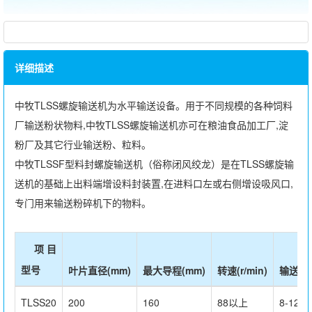
详细描述
中牧TLSS螺旋输送机为水平输送设备。用于不同规模的各种饲料
厂输送粉状物料,中牧TLSS螺旋输送机亦可在粮油食品加工厂,淀
粉厂及其它行业输送粉、粒料。
中牧TLSSF型料封螺旋输送机（俗称闭风绞龙）是在TLSS螺旋输
送机的基础上出料端增设料封装置,在进料口左或右侧增设吸风口,
专门用来输送粉碎机下的物料。
项 目
型号
叶片直径(mm)
最大导程(mm)
转速(r/min)
输送量(t
TLSS20
200
160
88以上
8-12